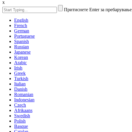
x
Притиснете Enter за пребарување
English
French
German
Portuguese
Spanish
Russian
Japanese
Korean
Arabic
Irish
Greek
Turkish
Italian
Danish
Romanian
Indonesian
Czech
Afrikaans
Swedish
Polish
Basque
Catalan