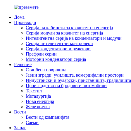
Дома
Производи
Серија на кабинети за квалитет на енергија
Серија модули за квалитет на енергија
Интелигентна серија на кондензатори и модули
Серија интелигентни контролери
Серија кондензатори и реактори
Префрли серии
Моторни кондензатори серија
Решение
Станбена површина
Јавни згради, училишта, комерцијални простори
Индустриски и рударски, пристаништа, градилишта
Производство на бродови и автомобили
Текстил
Металургија
Нова енергија
Железничка
Вести
Вести од компанијата
Саеми
За нас