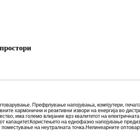
 простори
птоварување. Префрлување напојувања, компјутери, печата
авните хармонични и реактивни извори на енергија во дистр
чество, има големо влијание врз квалитетот на електричнат
иот капацитет.Користењето на еднофазно напојување пред
а и поместување на неутралната точка.Нелинеарните оптова