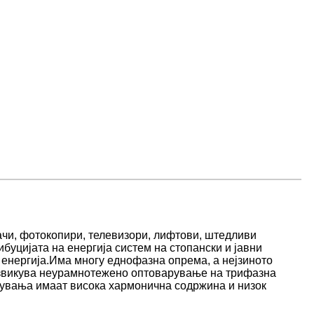
чи, фотокопири, телевизори, лифтови, штедливи
ибуцијата на енергија систем на стопански и јавни
а енергија.Има многу еднофазна опрема, а нејзиното
извикува неурамнотежено оптоварување на трифазна
рувања имаат висока хармонична содржина и низок