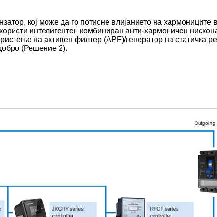
нзатор, кој може да го потисне влијанието на хармониците 
 користи интелигентен комбиниран анти-хармоничен нискона
ористење на активен филтер (APF)/генератор на статичка ре
добро (Решение 2).