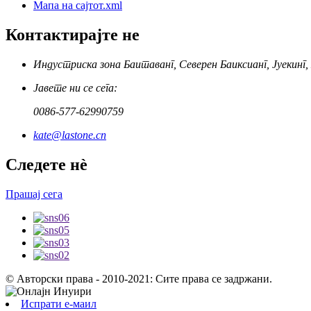
Мапа на сајтот.xml
Контактирајте не
Индустриска зона Баитаванг, Северен Баиксианг, Јуекинг,
Јавете ни се сега:
0086-577-62990759
kate@lastone.cn
Следете нè
Прашај сега
© Авторски права - 2010-2021: Сите права се задржани.
Испрати е-маил