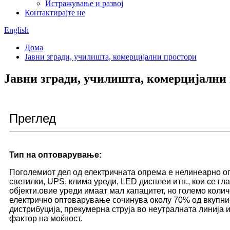
Истражување и развој
Контактирајте не
English
Дома
Јавни згради, училишта, комерцијални простори
Јавни згради, училишта, комерцијални
Преглед
Тип на оптоварување:
Поголемиот дел од електричната опрема е нелинеарно о
светилки, UPS, клима уреди, LED дисплеи итн., кои се гл
објекти.овие уреди имаат мал капацитет, но големо коли
електрично оптоварување сочинува околу 70% од вкупн
дистрибуција, прекумерна струја во неутралната линиј
фактор на моќност.