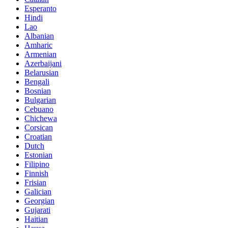
Esperanto
Hindi
Lao
Albanian
Amharic
Armenian
Azerbaijani
Belarusian
Bengali
Bosnian
Bulgarian
Cebuano
Chichewa
Corsican
Croatian
Dutch
Estonian
Filipino
Finnish
Frisian
Galician
Georgian
Gujarati
Haitian