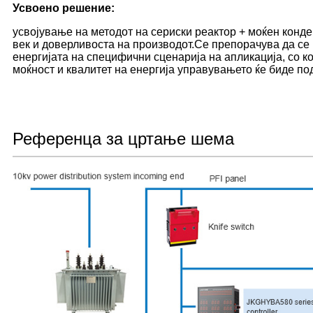
Усвоено решение:
усвојување на методот на сериски реактор + моќен конде
век и доверливоста на производот.Се препорачува да се
енергијата на специфични сценарија на апликација, со к
моќност и квалитет на енергија управувањето ќе биде по
Референца за цртање шема