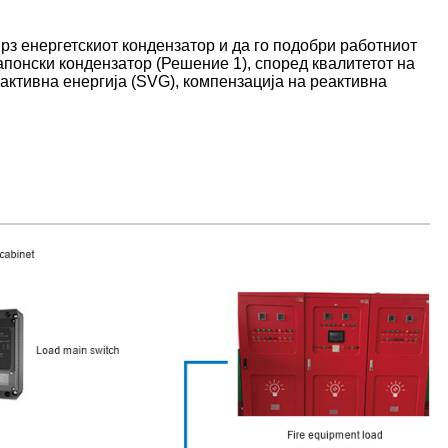
врз енергетскиот кондензатор и да го подобри работниот
понски кондензатор (Решение 1), според квалитетот на
активна енергија (SVG), компензација на реактивна